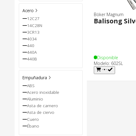
Acero
Böker Magnum
12C27
Balisong Silv
14C28N
3CR13
4034
440
440A
Disponible
440B
Modelo: 602SL
440C
498
Empuñadura
5CR15MOV
ABS
7CR17MOV
Acero inoxidable
8Cr13MoV
Aluminio
ACX390
Asta de carnero
AISI 420
Asta de ciervo
Al Carbono
Cuero
AUS-8
Ébano
C75
G10
D2