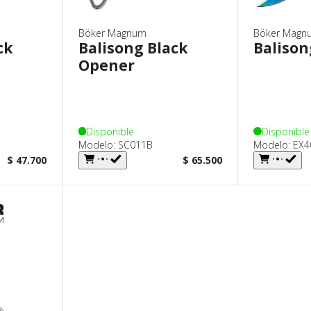
Tácticos
Böker Magnum
Böker Magn
ck
Balisong Black
Balison
Opener
Disponible
Disponible
Modelo: SC011B
Modelo: EX4
$ 47.700
$ 65.500