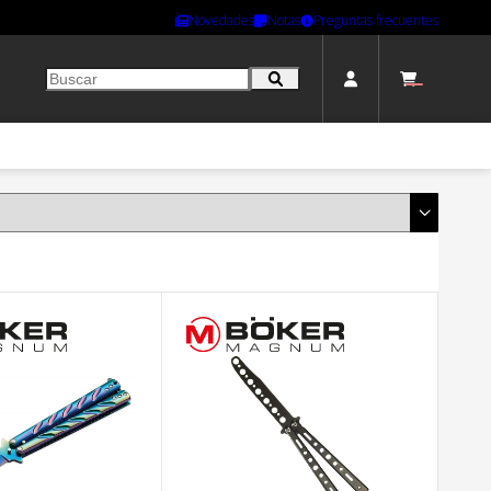
Novedades
Notas
Preguntas frecuentes
Tu carrito está vacío.
Email
Contraseña
Olvidé mi contraseña
Registrarme
Acceder