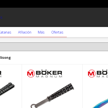
es
Katanas
Afilación
Más
Ofertas
Caza
lisong
Dagas
Militares
Nicker
Outdoors
Pesca
Supervivencia