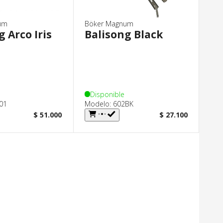
um
Böker Magnum
g Arco Iris
Balisong Black
Disponible
01
Modelo: 602BK
$ 51.000
$ 27.100