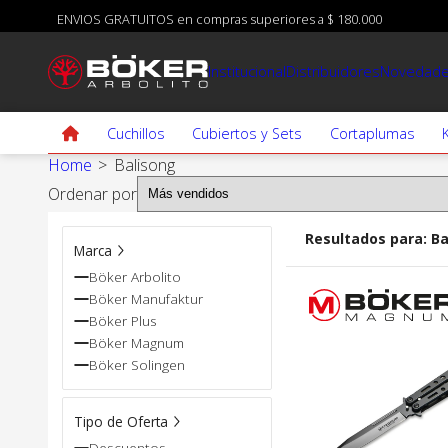
ENVIOS GRATUITOS en compras superiores a $ 180.000
Institucional
Distribuidores
Novedad
Cuchillos
Cubiertos y Sets
Cortaplumas
Home
>
Balisong
Ordenar por
Carniceros
Cuchillos criollos
Resultados para:
Ba
Marca
Gastronómicos
Hojas Arbolito
Böker Arbolito
Sanitarios
Hojas defensa
Böker Manufaktur
Böker Plus
Sets gastronómicos
Hojas Magnum
Böker Magnum
Böker Solingen
Tipo de Oferta
Descuentos