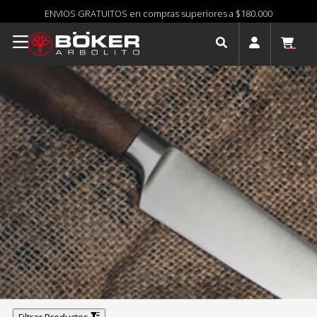
ENVIOS GRATUITOS en compras superiores a $180.000
Cubiertos y Sets
Generan admiración en donde se encuentren, ya
sea a la hora de compartir un asado o en la mesa
más elegante. Añejo olivo mendocino, guayacán,
astas de ciervo patagónico... todos nobles
materiales que reunimos en la fabricación de estos
productos que te acompañarán siempre.
Filtrar Productos