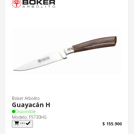
Böker Arbolito
Guayacán H
Disponible
Modelo: F5730HG
$ 155.900